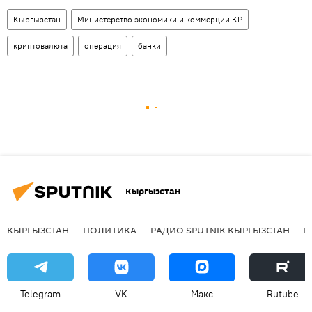
Кыргызстан
Министерство экономики и коммерции КР
криптовалюта
операция
банки
Кыргызстан
КЫРГЫЗСТАН
ПОЛИТИКА
РАДИО SPUTNIK КЫРГЫЗСТАН
Р
Telegram
VK
Макс
Rutube