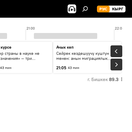
РУС
КЫРГ
21:00
22:00
 курсе
Ачык кеп
р страны в науке не
Сейрек кездешүүчү куштун изи
 значения» — три
менен: анын миграциялык
та о сотрудничестве
жолу эмнеден кабар берет?
21:05
43 мин
43 мин
и и Кыргызстана в
овании и исследованиях
г. Бишкек
89.3