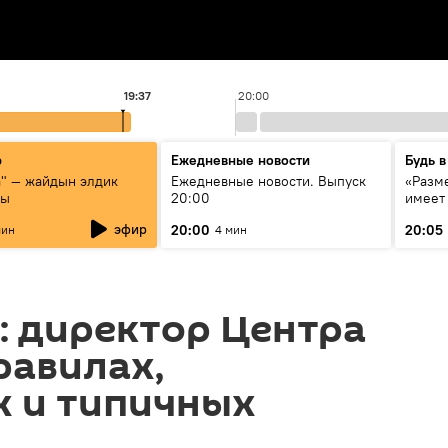
19:37
20:00
р
Ежедневные новости
Будь в
а" — жайдын элдик
Ежедневные новости. Выпуск
«Разме
сы
20:00
имеет
экспер
эфир
20:00
20:05
мин
4 мин
Росси
образ
: директор Центра
равилах,
х и типичных