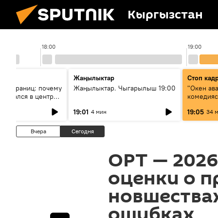
Кыргызстан
18:00
19:00
Жаңылыктар
Стоп кад
без границ: почему
Жаңылыктар. Чыгарылыш 19:00
"Окен ав
оказался в центре
комедия
знеса
19:01
19:05
4 мин
34 
Вчера
Сегодня
ОРТ — 2026
оценки о п
новшества
ошибках