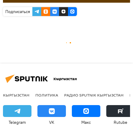
Подписаться
Кыргызстан
КЫРГЫЗСТАН
ПОЛИТИКА
РАДИО SPUTNIK КЫРГЫЗСТАН
Р
Telegram
VK
Макс
Rutube