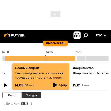
РУС
Кыргызстан
14:00
14:35
15:00
Особый акцент
Жаңылыктар
уск
Как складывалась российская
Жаңылыктар. Чыгарыл
государственность - история
России и геополитика Евразии
эфир
14:03
15:01
56 мин
7 мин
глазами аналитиков
Вчера
Сегодня
г. Бишкек
89.3