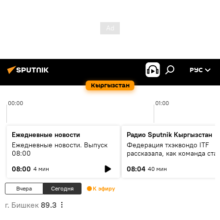
РУС
Кыргызстан
00:00
01:00
Ежедневные новости
Радио Sputnik Кыргызстан
Ежедневные новости. Выпуск
Федерация тхэквондо ITF
08:00
рассказала, как команда ста
жертвой мошенников
08:00
08:04
4 мин
40 мин
Вчера
Сегодня
К эфиру
г. Бишкек
89.3