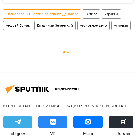
Спецоперация России по защите Донбасса
В мире
Украина
Андрей Ермак
Владимир Зеленский
уголовное дело
условия
Кыргызстан
КЫРГЫЗСТАН
ПОЛИТИКА
РАДИО SPUTNIK КЫРГЫЗСТАН
Р
Telegram
VK
Макс
Rutube