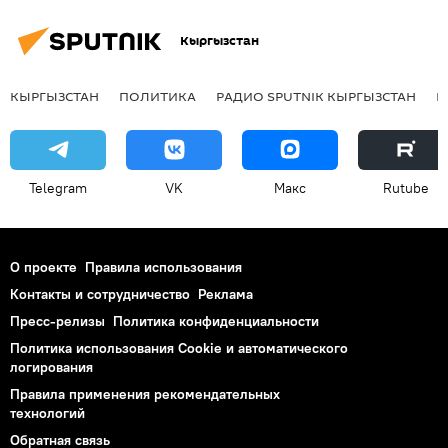
Кыргызстан
КЫРГЫЗСТАН
ПОЛИТИКА
РАДИО SPUTNIK КЫРГЫЗСТАН
Р
Telegram
VK
Макс
Rutube
О проекте
Правила использования
Контакты и сотрудничество
Реклама
Пресс-релизы
Политика конфиденциальности
Политика использования Cookie и автоматического
логирования
Правила применения рекомендательных
технологий
Обратная связь