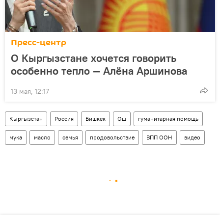
Пресс-центр
О Кыргызстане хочется говорить
особенно тепло — Алёна Аршинова
13 мая, 12:17
Кыргызстан
Россия
Бишкек
Ош
гуманитарная помощь
мука
масло
семья
продовольствие
ВПП ООН
видео