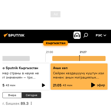
РУС
Кыргызстан
21:00
21:27
дио Sputnik Кыргызстан
Ачык кеп
азмер страны в науке не
Сейрек кездешүүчү куштун изи
еет значения» — три
менен: анын миграциялык
сперта о сотрудничестве
жолу эмнеден кабар берет?
эфир
:05
21:05
43 мин
43 мин
ссии и Кыргызстана в
разовании и исследованиях
Вчера
Сегодня
г. Бишкек
89.3