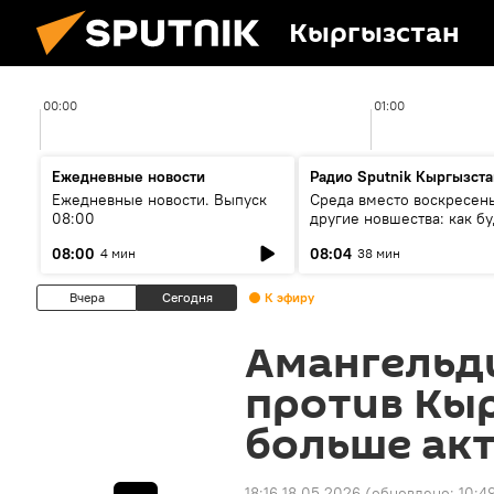
Кыргызстан
00:00
01:00
Ежедневные новости
Радио Sputnik Кыргызста
Ежедневные новости. Выпуск
Среда вместо воскресень
08:00
другие новшества: как бу
проходить выборы в КР?
08:00
08:04
4 мин
38 мин
Вчера
Сегодня
К эфиру
Амангельди
против Кы
больше ак
18:16 18.05.2026
(обновлено:
10:4