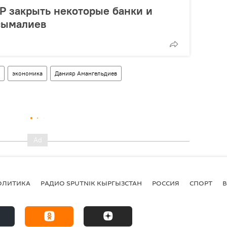
КР закрыть некоторые банки и
сымалиев
экономика
Данияр Амангельдиев
ОЛИТИКА
РАДИО SPUTNIK КЫРГЫЗСТАН
РОССИЯ
СПОРТ