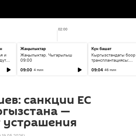
02:00
н
Жаңылыктар
Күн башат
я и
Жаңылыктар. Чыгарылыш
Кыргызстандагы боор
дут
09:00
трансплантациясы:
жетишкендиктер жана
09:00
09:04
4 мин
46 мин
келечеги
ев: санкции ЕС
ргызстана —
т устрашения
9 19.05.2026
)