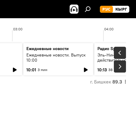
РУС
КЫРГ
03:00
04:00
Ежедневные новости
Радио Sputnik Кыр
Ежедневные новости. Выпуск
Эль-Ниньо, жара и 
10:00
действительно вли
 өнүгүү
погоду в Кыргызст
10:01
10:13
3 мин
38 мин
г. Бишкек
89.3