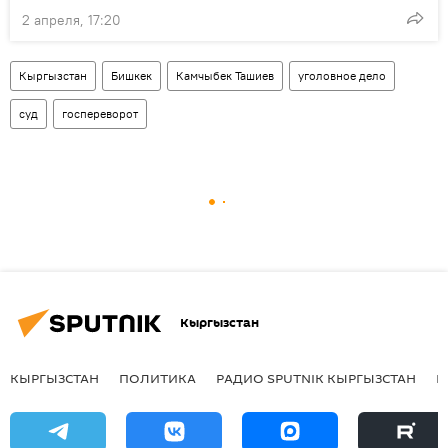
2 апреля, 17:20
Кыргызстан
Бишкек
Камчыбек Ташиев
уголовное дело
суд
госпереворот
Кыргызстан
КЫРГЫЗСТАН
ПОЛИТИКА
РАДИО SPUTNIK КЫРГЫЗСТАН
Р