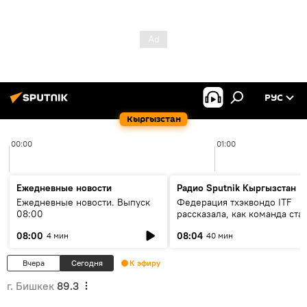
РУС
Кыргызстан
00:00
01:00
Ежедневные новости
Радио Sputnik Кыргызстан
Ежедневные новости. Выпуск
Федерация тхэквондо ITF
08:00
рассказала, как команда ста
жертвой мошенников
08:00
08:04
4 мин
40 мин
Вчера
Сегодня
К эфиру
г. Бишкек
89.3