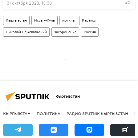
31 октября 2023, 13:38
Кыргызстан
Иссык-Куль
могила
Каракол
Николай Пржевальский
захоронение
Россия
Кыргызстан
КЫРГЫЗСТАН
ПОЛИТИКА
РАДИО SPUTNIK КЫРГЫЗСТАН
Р