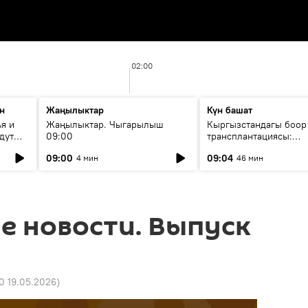
02:00
н
Жаңылыктар
Күн башат
я и
Жаңылыктар. Чыгарылыш
Кыргызстандагы боор
дут
09:00
трансплантациясы:
жетишкендиктер жана
09:00
09:04
4 мин
46 мин
келечеги
е новости. Выпуск
20 19.05.2026
)