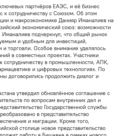
 ключевых партнёров ЕАЭС, и её бизнес
с к сотрудничеству с Союзом. Об этом
ации и макроэкономике Данияр Иманалиев на
зийский экономический союз: возможности
. Иманалиев подчеркнул, что общий рынок
уемым и удобным для инвестиций,
и торговли. Особое внимание уделялось
ний в совместных проектах. Участники
 к сотрудничеству в промышленности, АПК,
фармацевтике и цифровых технологиях. По
ны договорились продолжить диалог и
стана утвердил обновлённое соглашение с
ительств по вопросам внутренних дел и
едставительство Государственной службы
преобразовано в представительство
еспечения и миграции. Кроме того,
сийской столице новое представительство
олжит работу в Бишкеке в рамках нового