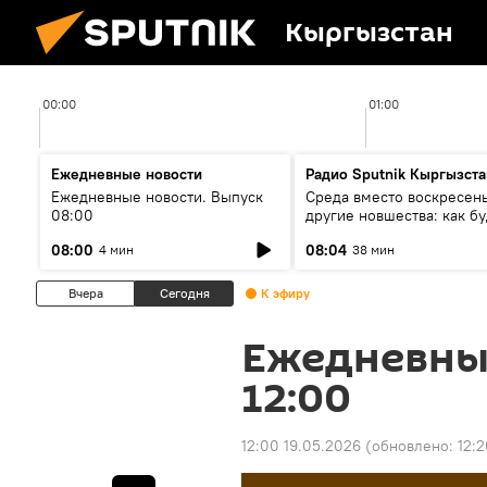
Кыргызстан
00:00
01:00
Ежедневные новости
Радио Sputnik Кыргызста
Ежедневные новости. Выпуск
Среда вместо воскресень
08:00
другие новшества: как бу
проходить выборы в КР?
08:00
08:04
4 мин
38 мин
Вчера
Сегодня
К эфиру
Ежедневны
12:00
12:00 19.05.2026
(обновлено:
12: