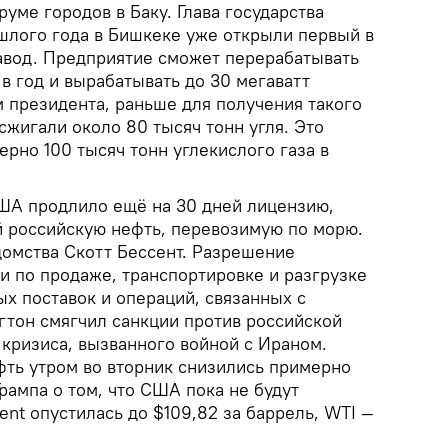
ме городов в Баку. Глава государства
ошлого года в Бишкеке уже открыли первый в
авод. Предприятие сможет перерабатывать
 в год и вырабатывать до 30 мегаватт
м президента, раньше для получения такого
жигали около 80 тысяч тонн угля. Это
рно 100 тысяч тонн углекислого газа в
ША продлило ещё на 30 дней лицензию,
 российскую нефть, перевозимую по морю.
домства Скотт Бессент. Разрешение
и по продаже, транспортировке и разгрузке
вых поставок и операций, связанных с
тон смягчил санкции против российской
 кризиса, вызванного войной с Ираном.
ть утром во вторник снизились примерно
рампа о том, что США пока не будут
rent опустилась до $109,82 за баррель, WTI —