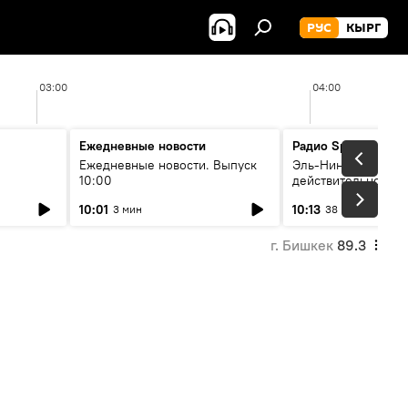
РУС
КЫРГ
03:00
04:00
Ежедневные новости
Радио Sputnik Кыр
Ежедневные новости. Выпуск
Эль-Ниньо, жара и 
10:00
действительно вли
 өнүгүү
погоду в Кыргызст
10:01
10:13
3 мин
38 мин
г. Бишкек
89.3