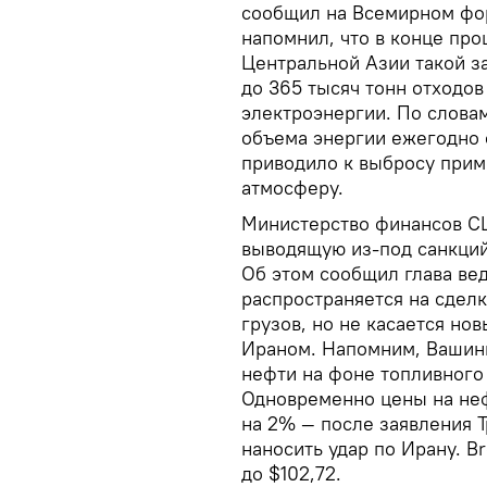
сообщил на Всемирном фору
напомнил, что в конце пр
Центральной Азии такой з
до 365 тысяч тонн отходов
электроэнергии. По слова
объема энергии ежегодно с
приводило к выбросу приме
атмосферу.
Министерство финансов С
выводящую из-под санкций
Об этом сообщил глава ве
распространяется на сделк
грузов, но не касается но
Ираном. Напомним, Вашинг
нефти на фоне топливного
Одновременно цены на неф
на 2% — после заявления Т
наносить удар по Ирану. B
до $102,72.