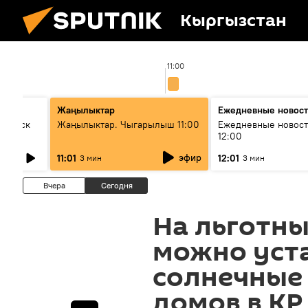
Кыргызстан
11:00
Жаңылыктар
Ежедневные новос
Выпуск
Жаңылыктар. Чыгарылыш 11:00
Ежедневные новост
12:00
эфир
11:01
12:01
3 мин
3 мин
Вчера
Сегодня
На льготны
можно уст
солнечные
домов в КР