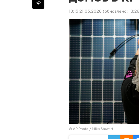
13:15 21.05.2026
(обновлено:
13:2
©
AP Photo
/ Mike Stewart