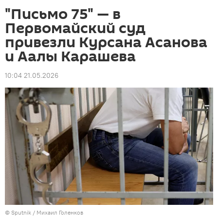
"Письмо 75" — в
Первомайский суд
привезли Курсана Асанова
и Аалы Карашева
10:04 21.05.2026
©
Sputnik
/ Михаил Голенков