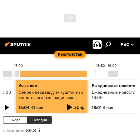
РУС
Кыргызстан
15:00
15:52
16:00
Ачык кеп
Ежедневные новости
15:00
Сейрек кездешүүчү куштун изи
Ежедневные новости. 
менен: анын миграциялык
16:00
жолу эмнеден кабар берет?
эфир
15:04
16:01
43 мин
6 мин
Вчера
Сегодня
г. Бишкек
89.3