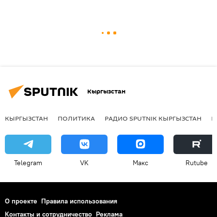
Кыргызстан
КЫРГЫЗСТАН
ПОЛИТИКА
РАДИО SPUTNIK КЫРГЫЗСТАН
Р
Telegram
VK
Макс
Rutube
О проекте
Правила использования
Контакты и сотрудничество
Реклама