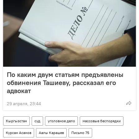
По каким двум статьям предъявлены
обвинения Ташиеву, рассказал его
адвокат
29 апреля, 23:44
Кыргызстан
суд
уголовное дело
массовые беспорядки
Курсан Асанов
Аалы Карашев
Письмо 75