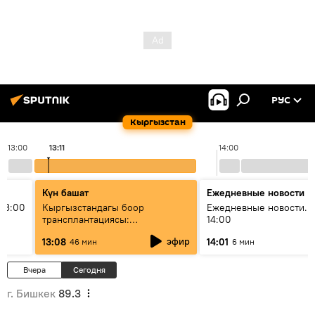
РУС
Кыргызстан
13:00
13:11
14:00
Күн башат
Ежедневные новости
13:00
Кыргызстандагы боор
Ежедневные новости. 
трансплантациясы:
14:00
жетишкендиктер жана өнүгүү
эфир
13:08
14:01
46 мин
6 мин
келечеги
Вчера
Сегодня
г. Бишкек
89.3