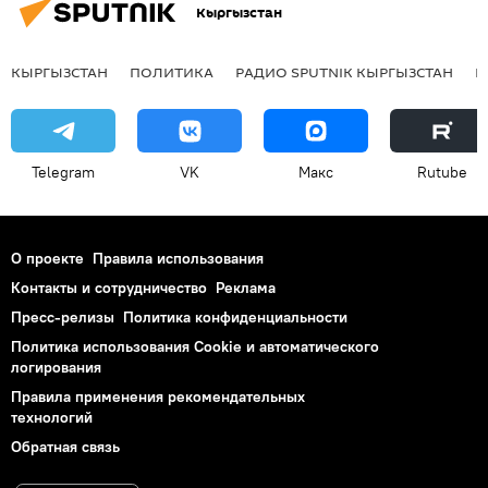
Кыргызстан
КЫРГЫЗСТАН
ПОЛИТИКА
РАДИО SPUTNIK КЫРГЫЗСТАН
Р
Telegram
VK
Макс
Rutube
О проекте
Правила использования
Контакты и сотрудничество
Реклама
Пресс-релизы
Политика конфиденциальности
Политика использования Cookie и автоматического
логирования
Правила применения рекомендательных
технологий
Обратная связь