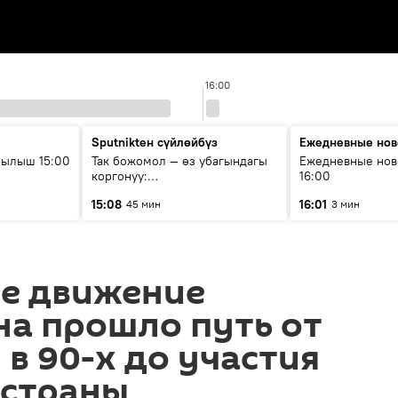
16:00
Sputnikteн сүйлөйбүз
Ежедневные нов
рылыш 15:00
Так божомол — өз убагындагы
Ежедневные нов
коргонуу:
16:00
гидрометеорологиялык кызмат
15:08
16:01
45 мин
3 мин
кантип өркүндөтүлүүдө
ое движение
на прошло путь от
в 90-х до участия
 страны