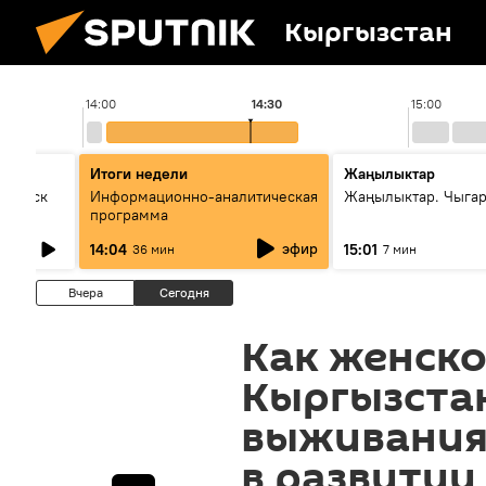
Кыргызстан
14:00
14:30
15:00
Итоги недели
Жаңылыктар
Выпуск
Информационно-аналитическая
Жаңылыктар. Чыга
программа
эфир
14:04
15:01
36 мин
7 мин
Вчера
Сегодня
Как женск
Кыргызста
выживания 
в развитии