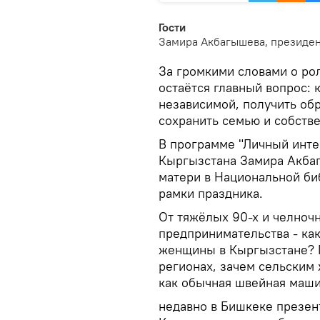
Гости
Замира Акбагышева, президе
За громкими словами о ро
остаётся главный вопрос: 
независимой, получить обр
сохранить семью и собств
В программе "Личный инте
Кыргызстана Замира Акбаг
матери в Национальной би
рамки праздника.
От тяжёлых 90-х и челноч
предпринимательства - как
женщины в Кыргызстане? П
регионах, зачем сельским
как обычная швейная маши
недавно в Бишкеке презе