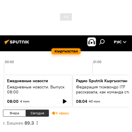
РУС
Кыргызстан
00:00
01:00
Ежедневные новости
Радио Sputnik Кыргызстан
Ежедневные новости. Выпуск
Федерация тхэквондо ITF
08:00
рассказала, как команда ста
жертвой мошенников
08:00
08:04
4 мин
40 мин
Вчера
Сегодня
К эфиру
г. Бишкек
89.3