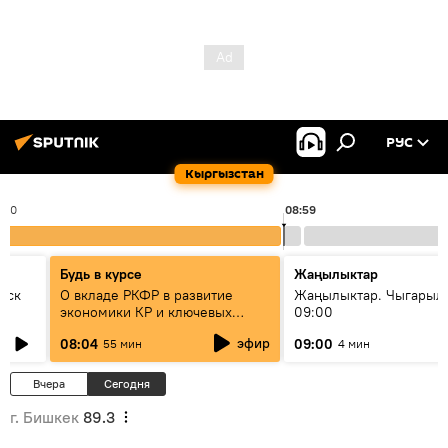
РУС
Кыргызстан
:00
08:59
Будь в курсе
Жаңылыктар
уск
О вкладе РКФР в развитие
Жаңылыктар. Чыгары
экономики КР и ключевых
09:00
секторах до 2030 года
эфир
08:04
09:00
55 мин
4 мин
Вчера
Сегодня
г. Бишкек
89.3