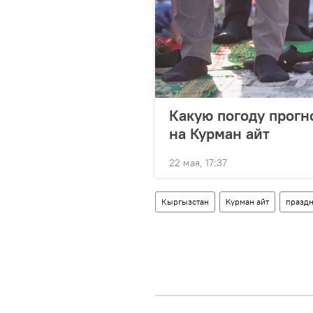
Какую погоду прогн
на Курман айт
22 мая, 17:37
Кыргызстан
Курман айт
празд