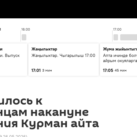
1
16:00
17:00
ти
Жаңылыктар
Жума жыйынтыг
и. Выпуск
Жаңылыктар. Чыгарылыш 17:00
Апта ичинде бол
айрым окуяларга
17:01
17:05
3 мин
45 мин
илось к
нцам накануне
ния Курман айта
9 26.05.2026
)