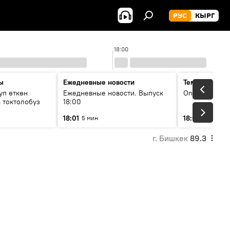
РУС
КЫРГ
18:00
ы
Ежедневные новости
Тема дня
уп өткөн
Ежедневные новости. Выпуск
On air
 токтолобуз
18:00
18:01
18:07
5 мин
30 мин
г. Бишкек
89.3