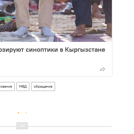
озируют синоптики в Кыргызстане
нование
МВД
обращение