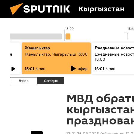
Кыргызстан
15:00
15:4
стан
Жаңылыктар
Ежедневные новос
ческая
Жаңылыктар. Чыгарылыш 15:00
Ежедневные новост
16:00
эфир
15:01
16:01
3 мин
3 мин
Вчера
Сегодня
МВД обрат
кыргызста
празднова
12:01 26.05.2026
(обновлено:
12:0