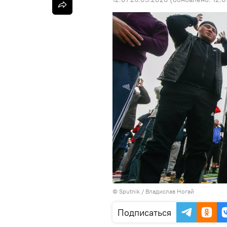
©
Sputnik
/ Владислав Ногай
Подписаться