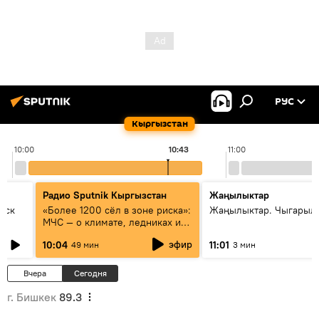
РУС
Кыргызстан
10:00
10:43
11:00
Радио Sputnik Кыргызстан
Жаңылыктар
уск
«Более 1200 сёл в зоне риска»:
Жаңылыктар. Чыгарылы
МЧС — о климате, ледниках и
системе оповещения
эфир
10:04
11:01
49 мин
3 мин
населения
Вчера
Сегодня
г. Бишкек
89.3