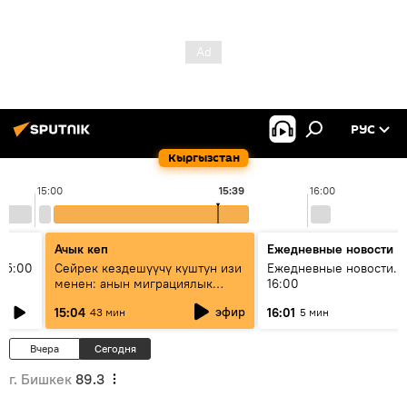
РУС
Кыргызстан
15:00
15:39
16:00
Ачык кеп
Ежедневные новости
15:00
Сейрек кездешүүчү куштун изи
Ежедневные новости. 
менен: анын миграциялык
16:00
жолу эмнеден кабар берет?
эфир
15:04
16:01
43 мин
5 мин
Вчера
Сегодня
г. Бишкек
89.3