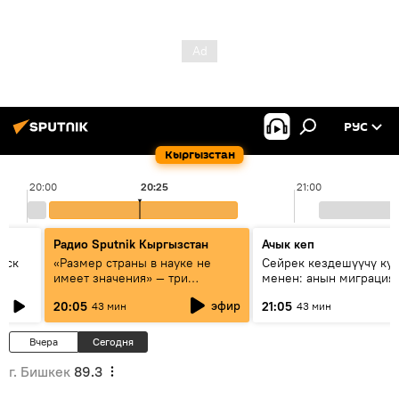
РУС
Кыргызстан
20:00
20:25
21:00
Радио Sputnik Кыргызстан
Ачык кеп
уск
«Размер страны в науке не
Сейрек кездешүүчү ку
имеет значения» — три
менен: анын миграция
эксперта о сотрудничестве
жолу эмнеден кабар б
эфир
20:05
21:05
43 мин
43 мин
России и Кыргызстана в
образовании и исследованиях
Вчера
Сегодня
г. Бишкек
89.3