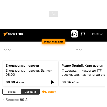
РУС
Кыргызстан
00:00
01:00
Ежедневные новости
Радио Sputnik Кыргызстан
Ежедневные новости. Выпуск
Федерация тхэквондо ITF
08:00
рассказала, как команда ста
жертвой мошенников
08:00
08:04
4 мин
40 мин
Вчера
Сегодня
К эфиру
г. Бишкек
89.3