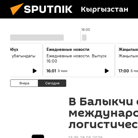
Кыргызстан
16:00
сүйлөйбүз
Ежедневные новости
Жаңылык
 — өз убагындагы
Ежедневные новости. Выпуск
Жаңылыкт
16:00
рологиялык кызмат
16:01
17:00
3 мин
5 м
ндөтүлүүдө
Вчера
Сегодня
В Балыкчи
междунар
логистичес
13:35 28.05.2026