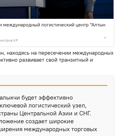
2
/2
и международный логистический центр "Алтын
нистров КР
© Фото /
ан, находясь на пересечении международных
ктивно развивает свой транзитный и
 Балыкчи будет эффективно
ключевой логистический узел,
страны Центральной Азии и СНГ.
оложение создает широкие
ширения международных торговых