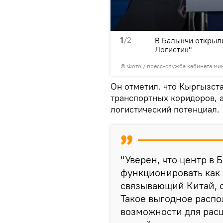
1
/2
ощадью 5,5 гектара и
В Балыкчи открыл
втомобилей в сутки
Логистик"
© Фото / пресс-служба кабинета ми
Он отметил, что Кыргызст
транспортных коридоров, а
логистический потенциал.
"Уверен, что центр в
функционировать как 
связывающий Китай, 
Такое выгодное расп
возможности для рас