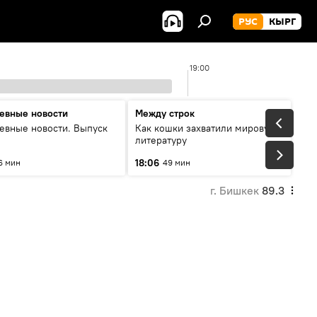
РУС
КЫРГ
19:00
евные новости
Между строк
евные новости. Выпуск
Как кошки захватили мировую
литературу
18:06
6 мин
49 мин
г. Бишкек
89.3