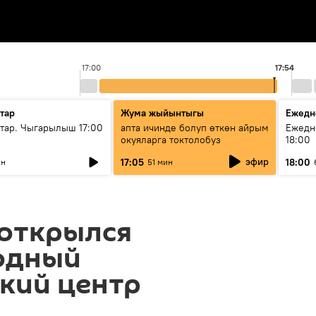
17:00
17:54
тар
Жума жыйынтыгы
Ежедн
ар. Чыгарылыш 17:00
апта ичинде болуп өткөн айрым
Ежедн
окуяларга токтолобуз
18:00
эфир
17:05
18:00
ин
51 мин
 открылся
одный
кий центр