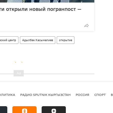
ти открыли новый погранпост —
еский центр
Адылбек Касымалиев
открытие
ОЛИТИКА
РАДИО SPUTNIK КЫРГЫЗСТАН
РОССИЯ
СПОРТ