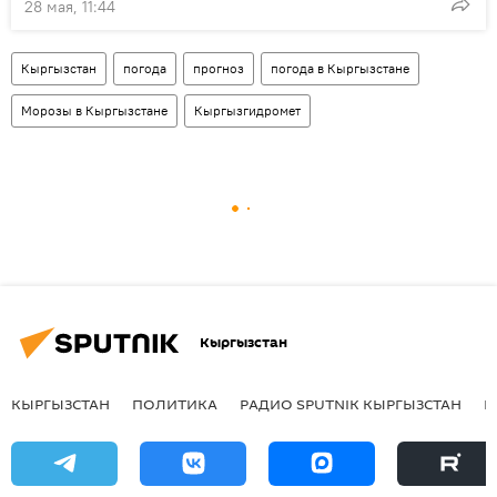
28 мая, 11:44
Кыргызстан
погода
прогноз
погода в Кыргызстане
Морозы в Кыргызстане
Кыргызгидромет
Кыргызстан
КЫРГЫЗСТАН
ПОЛИТИКА
РАДИО SPUTNIK КЫРГЫЗСТАН
Р