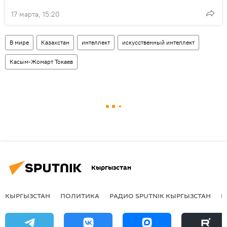
17 марта, 15:20
В мире
Казахстан
интеллект
искусственный интеллект
Касым-Жомарт Токаев
Кыргызстан
КЫРГЫЗСТАН
ПОЛИТИКА
РАДИО SPUTNIK КЫРГЫЗСТАН
Р