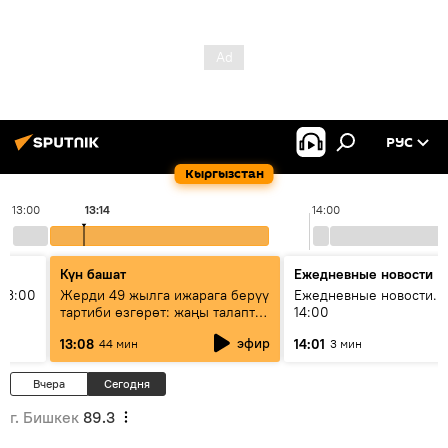
РУС
Кыргызстан
13:00
13:14
14:00
Күн башат
Ежедневные новости
13:00
Жерди 49 жылга ижарага берүү
Ежедневные новости. 
тартиби өзгөрөт: жаңы талаптар
14:00
эмнени көздөйт?
эфир
13:08
14:01
44 мин
3 мин
Вчера
Сегодня
г. Бишкек
89.3