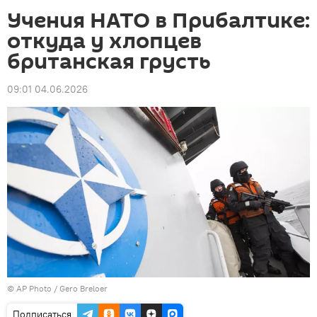
Учения НАТО в Прибалтике:
откуда у хлопцев
британская грусть
09:01 04.06.2026
©
AP Photo
/ Gero Breloer
Подписаться