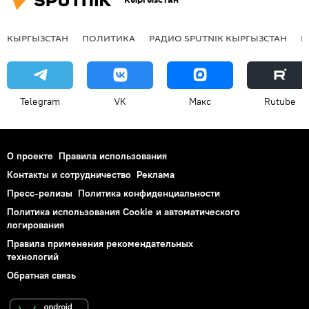
КЫРГЫЗСТАН
ПОЛИТИКА
РАДИО SPUTNIK КЫРГЫЗСТАН
Р
Telegram
VK
Макс
Rutube
О проекте
Правила использования
Контакты и сотрудничество
Реклама
Пресс-релизы
Политика конфиденциальности
Политика использования Cookie и автоматического
логирования
Правила применения рекомендательных
технологий
Обратная связь