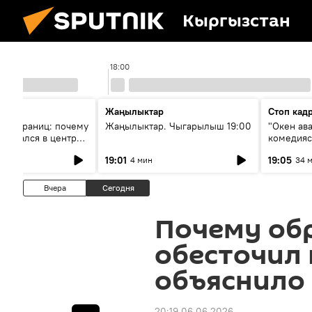
Кыргызстан
18:00
Жаңылыктар
Стоп кад
без границ: почему
Жаңылыктар. Чыгарылыш 19:00
"Окен ав
оказался в центре
комедия
знеса
19:01
19:05
4 мин
34 
Вчера
Сегодня
Почему об
обесточил 
объяснило
20:19 06.06.2026