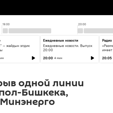
19:00
20:00
р
Ежедневные новости
Радио
а" — жайдын элдик
Ежедневные новости. Выпуск
«Разме
сы
20:00
имеет
экспер
20:00
20:05
мин
4 мин
Росси
образ
рыв одной линии
пол-Бишкека,
 Минэнерго