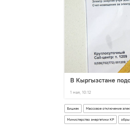
В Кыргызстане под
1 мая, 10:12
Бишкек
Массовое отключение элек
Министерство энергетики КР
обры