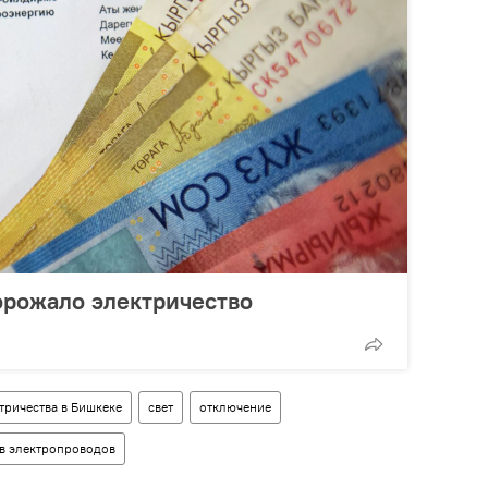
орожало электричество
тричества в Бишкеке
свет
отключение
в электропроводов