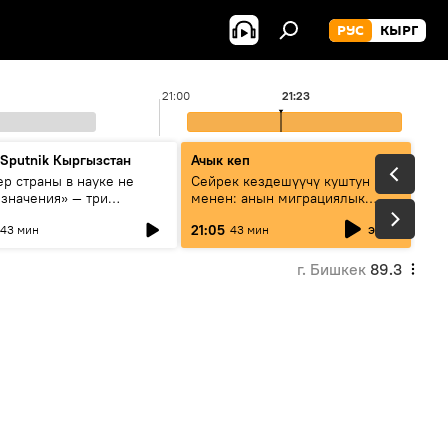
РУС
КЫРГ
21:00
21:23
 Sputnik Кыргызстан
Ачык кеп
р страны в науке не
Сейрек кездешүүчү куштун изи
 значения» — три
менен: анын миграциялык
та о сотрудничестве
жолу эмнеден кабар берет?
эфир
21:05
43 мин
43 мин
и и Кыргызстана в
овании и исследованиях
г. Бишкек
89.3