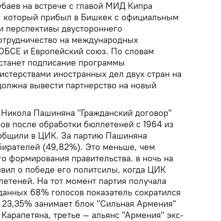
баев на встрече с главой МИД Кипра
, который прибыл в Бишкек с официальным
и перспективы двустороннего
сотрудничество на международных
ОБСЕ и Европейский союз. По словам
станет подписание программы
истерствами иностранных дел двух стран на
должна вывести партнерство на новый
Никола Пашиняна "Гражданский договор"
ов после обработки бюллетеней с 1964 из
ообщили в ЦИК. За партию Пашиняна
бирателей (49,82%). Это меньше, чем
о формирования правительства. в ночь на
вил о победе его политсилы, когда ЦИК
летеней. На тот момент партия получала
данных 68% голосов показатель сократился
с 23,35% занимает блок "Сильная Армения"
Карапетяна, третье — альянс "Армения" экс-