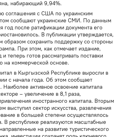
яна, набирающий 9,94%.
ию соглашения с США по украинским
этом сообщают украинские СМИ. По данным
тя год после ратификации документа его
иостановилось. В публикации утверждается,
им образом сохранить поддержку со стороны
ампа. При этом, как отмечает издание,
 и теперь готов рассматривать поставки
о на коммерческой основе.
питал в Кыргызской Республике выросли в
нии с начала года. Об этом сообщает
я. Наиболее активное освоение капитала
екторе – увеличение в 8,1 раза,
привлечения иностранного капитала. Вторым
ем выступил сектор искусства, развлечения
ование в большей степени осуществлялось
в. В республике реализуются масштабные
направленные на развитие туристического
нка, инвестиции сохранят роль ключевого