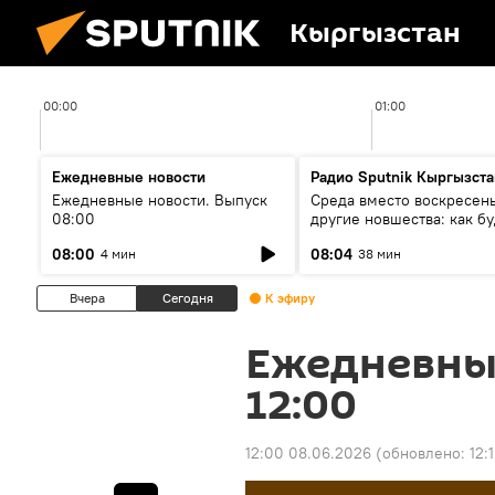
Кыргызстан
00:00
01:00
Ежедневные новости
Радио Sputnik Кыргызста
Ежедневные новости. Выпуск
Среда вместо воскресень
08:00
другие новшества: как бу
проходить выборы в КР?
08:00
08:04
4 мин
38 мин
Вчера
Сегодня
К эфиру
Ежедневны
12:00
12:00 08.06.2026
(обновлено:
12: