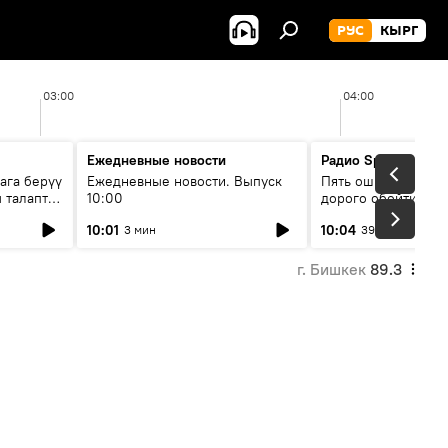
РУС
КЫРГ
03:00
04:00
Ежедневные новости
Радио Sputnik Кыр
ага берүү
Ежедневные новости. Выпуск
Пять ошибок котор
 талаптар
10:00
дорого обойтись п
жилья
10:01
10:04
3 мин
39 мин
г. Бишкек
89.3