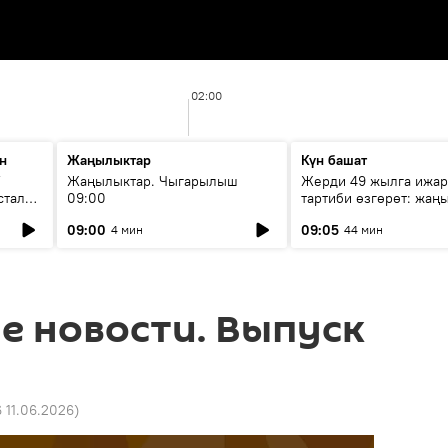
02:00
н
Жаңылыктар
Күн башат
F
Жаңылыктар. Чыгарылыш
Жерди 49 жылга ижар
стала
09:00
тартиби өзгөрөт: жаңы
эмнени көздөйт?
09:00
09:05
4 мин
44 мин
е новости. Выпуск
6 11.06.2026
)