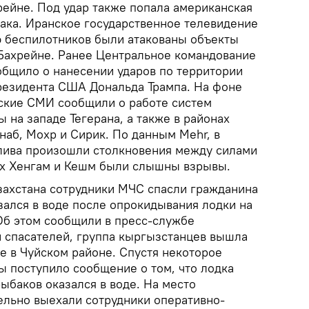
рейне. Под удар также попала американская
рака. Иранское государственное телевидение
ю беспилотников были атакованы объекты
Бахрейне. Ранее Центральное командование
бщило о нанесении ударов по территории
резидента США Дональда Трампа. На фоне
ские СМИ сообщили о работе систем
на западе Тегерана, а также в районах
наб, Мохр и Сирик. По данным Mehr, в
лива произошли столкновения между силами
ах Хенгам и Кешм были слышны взрывы.
ахстана сотрудники МЧС спасли гражданина
зался в воде после опрокидывания лодки на
Об этом сообщили в пресс-службе
 спасателей, группа кыргызстанцев вышла
е в Чуйском районе. Спустя некоторое
ы поступило сообщение о том, что лодка
рыбаков оказался в воде. На место
льно выехали сотрудники оперативно-