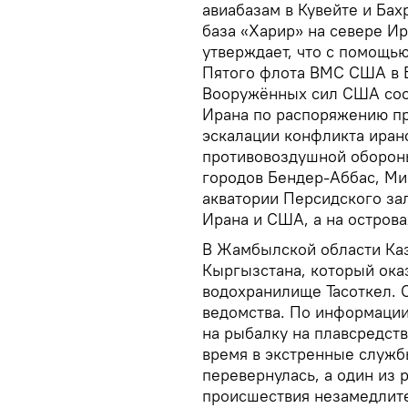
авиабазам в Кувейте и Бах
база «Харир» на севере И
утверждает, что с помощь
Пятого флота ВМС США в 
Вооружённых сил США соо
Ирана по распоряжению п
эскалации конфликта иран
противовоздушной обороны 
городов Бендер-Аббас, Ми
акватории Персидского за
Ирана и США, а на остров
В Жамбылской области Каз
Кыргызстана, который ока
водохранилище Тасоткел. 
ведомства. По информации
на рыбалку на плавсредств
время в экстренные служб
перевернулась, а один из 
происшествия незамедлите