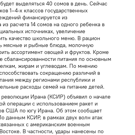
будет выделяться 40 сомов в день. Сейчас
ков 1–4-х классов государственных
еждений финансируется из
из расчета 14 сомов на одного ребенка в
ициальных источниках, увеличение
ить качество школьного меню. В рацион
ь мясные и рыбные блюда, молочную
рить ассортимент овощей и фруктов. Кроме
е сбалансированности питания по основным
елкам, жирам и углеводам. По мнению
 способствовать сокращению различий в
тания между регионами республики и
ельные расходы семей на питание детей.
 революции Ирана (КСИР) объявил о начале
ой операции с использованием ракет и
ов США по югу Ирана. Об этом сообщает
По данным КСИР, в рамках двух волн атак
связанных с американским военным
Востоке. В частности, удары нанесены по