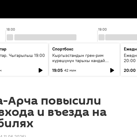
18:00
19:00
тар
Спортбокс
Ежедн
ар. Чыгарылыш 19:00
Кыргызстандын грек-рим
Ежедн
күрөшүнүн тарыхы кандай
20:00
башталган?
19:05
20:00
н
42 мин
а-Арча повысили
входа и въезда на
билях
4 11.06.2026
)