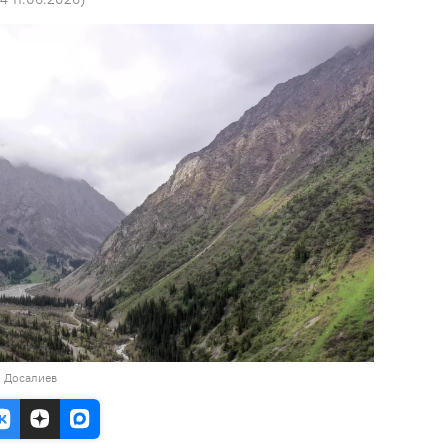
н Досалиев