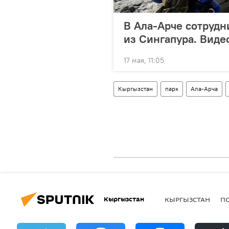
В Ала-Арче сотрудн
из Сингапура. Виде
17 мая, 11:05
Кыргызстан
парк
Ала-Арча
Кыргызстан
КЫРГЫЗСТАН
П