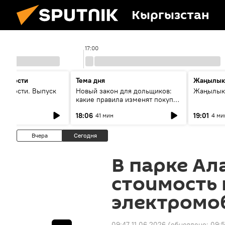
Кыргызстан
17:00
 новости
Тема дня
Жаңылык
новости. Выпуск
Новый закон для дольщиков:
Жаңылыкт
какие правила изменят покупку
квартир
18:06
19:01
41 мин
4 ми
Вчера
Сегодня
В парке Ал
стоимость 
электромо
09:47 11.06.2026
(обновлено:
09:5