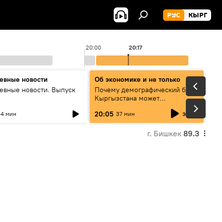
РУС
КЫРГ
20:00
20:17
евные новости
Об экономике и не только
евные новости. Выпуск
Почему демографический бум
Кыргызстана может
превратиться в проблему и как
эфир
20:05
4 мин
37 мин
этого избежать
г. Бишкек
89.3