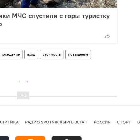
ики МЧС спустили с горы туристку
о
посещение
вход
стоимость
повышение
ОЛИТИКА
РАДИО SPUTNIK КЫРГЫЗСТАН
РОССИЯ
СПОРТ