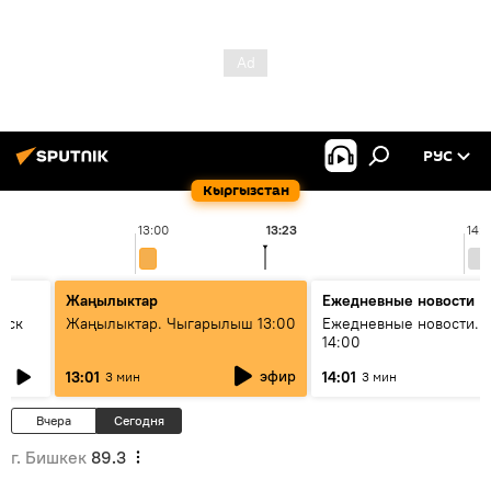
РУС
Кыргызстан
13:00
13:23
14:
Жаңылыктар
Ежедневные новости
уск
Жаңылыктар. Чыгарылыш 13:00
Ежедневные новости. 
14:00
эфир
13:01
14:01
3 мин
3 мин
Вчера
Сегодня
г. Бишкек
89.3