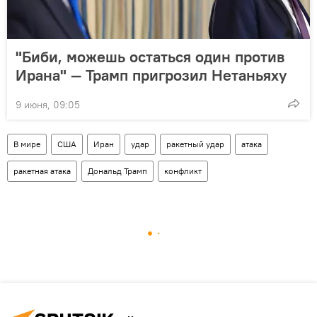
"Биби, можешь остаться один против
Ирана" — Трамп пригрозил Нетаньяху
9 июня, 09:05
В мире
США
Иран
удар
ракетный удар
атака
ракетная атака
Дональд Трамп
конфликт