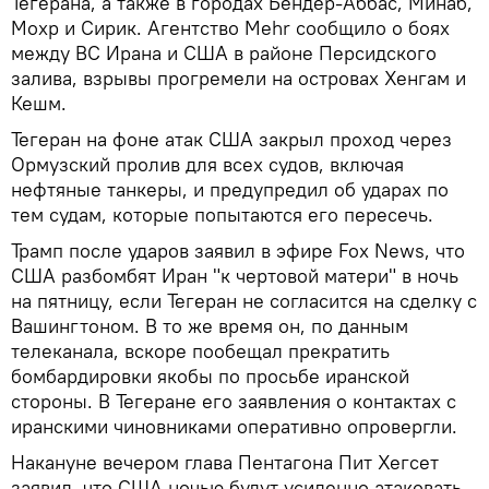
Тегерана, а также в городах Бендер-Аббас, Минаб,
Мохр и Сирик. Агентство Mehr сообщило о боях
между ВС Ирана и США в районе Персидского
залива, взрывы прогремели на островах Хенгам и
Кешм.
Тегеран на фоне атак США закрыл проход через
Ормузский пролив для всех судов, включая
нефтяные танкеры, и предупредил об ударах по
тем судам, которые попытаются его пересечь.
Трамп после ударов заявил в эфире Fox News, что
США разбомбят Иран "к чертовой матери" в ночь
на пятницу, если Тегеран не согласится на сделку с
Вашингтоном. В то же время он, по данным
телеканала, вскоре пообещал прекратить
бомбардировки якобы по просьбе иранской
стороны. В Тегеране его заявления о контактах с
иранскими чиновниками оперативно опровергли.
Накануне вечером глава Пентагона Пит Хегсет
заявил, что США ночью будут усиленно атаковать