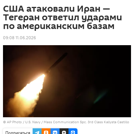
США атаковали Иран —
Тегеран ответил ударами
по американским базам
09:08 11.06.2026
©
AP Photo
/ U.S. Navy / Mass Communication Spc. 3rd Class Kallysta Castillo
Подписаться