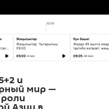
02:00
н
Жаңылыктар
Күн башат
F
Жаңылыктар. Чыгарылыш
Жерди 49 жылга ижар
стала
09:00
тартиби өзгөрөт: жаңы
эмнени көздөйт?
09:00
09:05
4 мин
44 мин
5+2 и
рный мир —
 роли
й Азии в