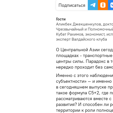
Подписаться
Гости
Аликбек Джекшенкулов, докто
Чрезвычайный и Полномочный 
Кубат Рахимов, экономист, ис
эксперт Валдайского клуба
О Центральной Азии сегод
площадках - транспортные 
центры силы. Парадокс в 
нередко проходит без само
Именно с этого наблюдени
субъектности» — и именно
в сегодняшнем выпуске пр
такое формула C5+2, где п
рассматриваются вместе с
развития? И способен ли р
территории к роли полноц