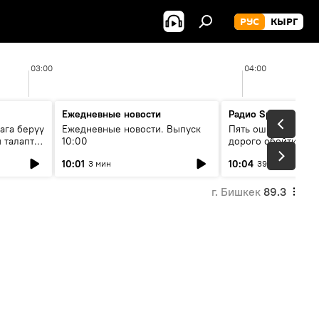
РУС
КЫРГ
03:00
04:00
Ежедневные новости
Радио Sputnik Кыр
ага берүү
Ежедневные новости. Выпуск
Пять ошибок котор
 талаптар
10:00
дорого обойтись п
жилья
10:01
10:04
3 мин
39 мин
г. Бишкек
89.3