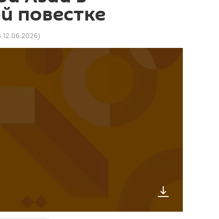
й повестке
6 12.06.2026
)