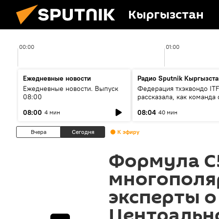
Кыргызстан
00:00
01:00
Ежедневные новости
Радио Sputnik Кыргызста
Ежедневные новости. Выпуск
Федерация тхэквондо IT
08:00
рассказала, как команда 
жертвой мошенников
08:00
08:04
4 мин
40 мин
Вчера
Сегодня
К эфиру
Формула C
многополя
эксперты о
Центрально