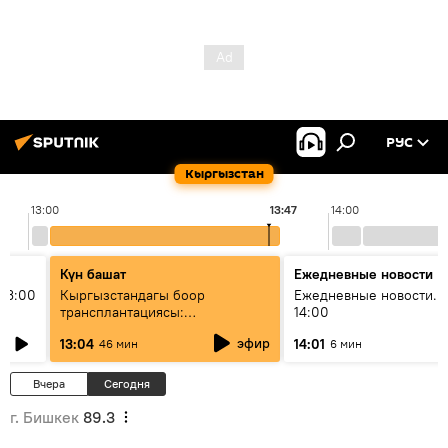
РУС
Кыргызстан
13:00
13:47
14:00
Күн башат
Ежедневные новости
13:00
Кыргызстандагы боор
Ежедневные новости. 
трансплантациясы:
14:00
жетишкендиктер жана өнүгүү
эфир
13:04
14:01
46 мин
6 мин
келечеги
Вчера
Сегодня
г. Бишкек
89.3