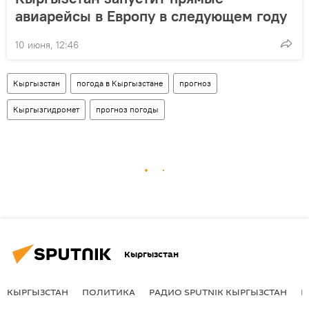
авиарейсы в Европу в следующем году
10 июня, 12:46
Кыргызстан
погода в Кыргызстане
прогноз
Кыргызгидромет
прогноз погоды
Кыргызстан
КЫРГЫЗСТАН
ПОЛИТИКА
РАДИО SPUTNIK КЫРГЫЗСТАН
Р