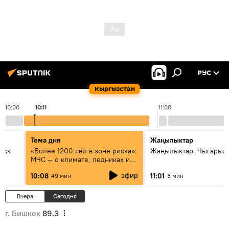
РУС
Кыргызстан
10:00
10:11
11:00
Тема дня
Жаңылыктар
уск
«Более 1200 сёл в зоне риска»:
Жаңылыктар. Чыгарылы
МЧС — о климате, ледниках и
системе оповещения
эфир
10:08
11:01
49 мин
3 мин
населения
Вчера
Сегодня
г. Бишкек
89.3