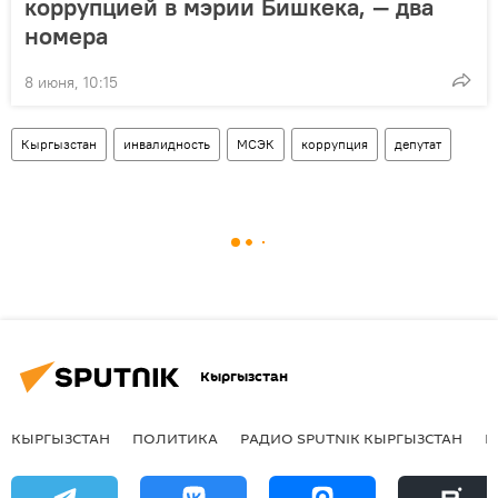
коррупцией в мэрии Бишкека, — два
номера
8 июня, 10:15
Кыргызстан
инвалидность
МСЭК
коррупция
депутат
Кыргызстан
КЫРГЫЗСТАН
ПОЛИТИКА
РАДИО SPUTNIK КЫРГЫЗСТАН
Р