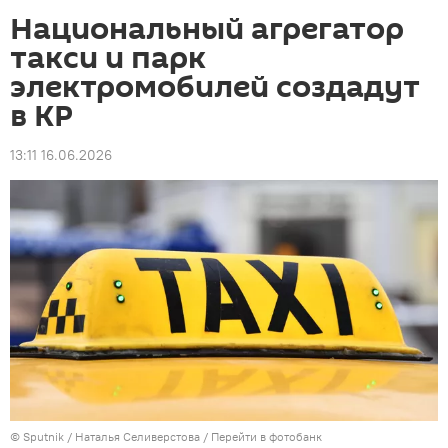
Национальный агрегатор
такси и парк
электромобилей создадут
в КР
13:11 16.06.2026
©
Sputnik
/ Наталья Селиверстова
/
Перейти в фотобанк