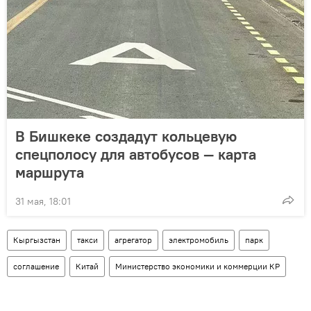
В Бишкеке создадут кольцевую
спецполосу для автобусов — карта
маршрута
31 мая, 18:01
Кыргызстан
такси
агрегатор
электромобиль
парк
соглашение
Китай
Министерство экономики и коммерции КР