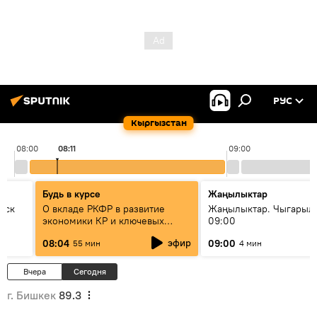
РУС
Кыргызстан
08:00
08:11
09:00
Будь в курсе
Жаңылыктар
уск
О вкладе РКФР в развитие
Жаңылыктар. Чыгары
экономики КР и ключевых
09:00
секторах до 2030 года
эфир
08:04
09:00
55 мин
4 мин
Вчера
Сегодня
г. Бишкек
89.3