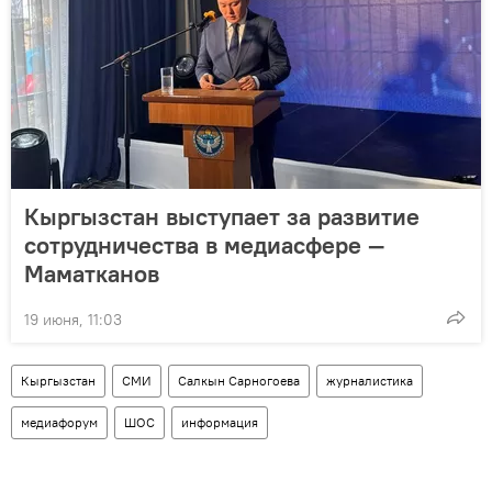
Кыргызстан выступает за развитие
сотрудничества в медиасфере —
Маматканов
19 июня, 11:03
Кыргызстан
СМИ
Салкын Сарногоева
журналистика
медиафорум
ШОС
информация