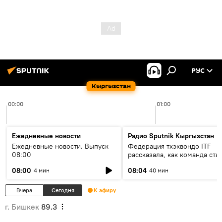
РУС
Кыргызстан
00:00
01:00
Ежедневные новости
Радио Sputnik Кыргызстан
Ежедневные новости. Выпуск
Федерация тхэквондо ITF
08:00
рассказала, как команда ста
жертвой мошенников
08:00
08:04
4 мин
40 мин
Вчера
Сегодня
К эфиру
г. Бишкек
89.3