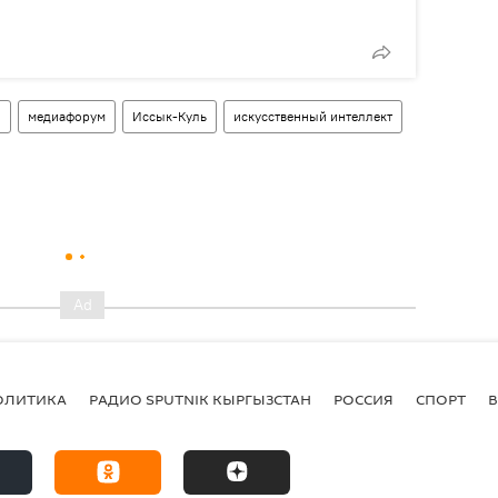
и
медиафорум
Иссык-Куль
искусственный интеллект
ОЛИТИКА
РАДИО SPUTNIK КЫРГЫЗСТАН
РОССИЯ
СПОРТ