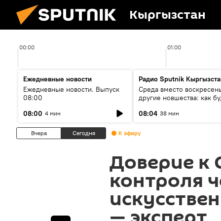
Кыргызстан
00:00
01:00
Ежедневные новости
Радио Sputnik Кыргызста
Ежедневные новости. Выпуск
Среда вместо воскресень
08:00
другие новшества: как бу
проходить выборы в КР?
08:00
08:04
4 мин
38 мин
Вчера
Сегодня
К эфиру
Доверие к 
контроля ч
искусстве
— эксперт