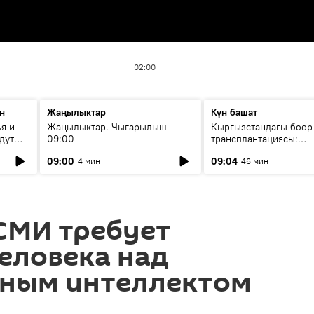
02:00
н
Жаңылыктар
Күн башат
я и
Жаңылыктар. Чыгарылыш
Кыргызстандагы боор
дут
09:00
трансплантациясы:
жетишкендиктер жана
09:00
09:04
4 мин
46 мин
келечеги
СМИ требует
еловека над
нным интеллектом