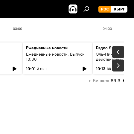
РУС
КЫРГ
03:00
04:00
Ежедневные новости
Радио Sputnik Кыр
Ежедневные новости. Выпуск
Эль-Ниньо, жара и 
10:00
действительно вли
 өнүгүү
погоду в Кыргызст
10:01
10:13
3 мин
38 мин
г. Бишкек
89.3