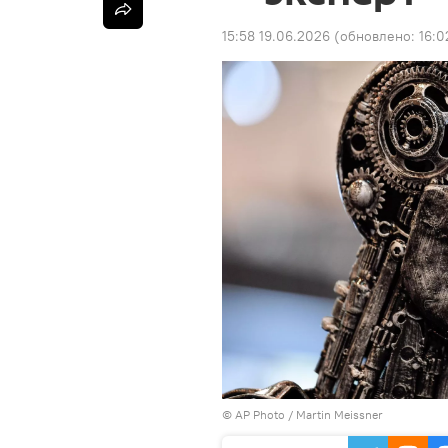
15:58 19.06.2026
(обновлено:
16:0
©
AP Photo
/ Martin Meissner