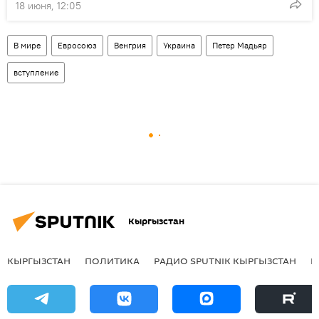
18 июня, 12:05
В мире
Евросоюз
Венгрия
Украина
Петер Мадьяр
вступление
Кыргызстан
КЫРГЫЗСТАН
ПОЛИТИКА
РАДИО SPUTNIK КЫРГЫЗСТАН
Р