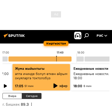
РУС
Кыргызстан
17:00
17:43
18:00
Жума жыйынтыгы
Ежедневные новости
17:00
апта ичинде болуп өткөн айрым
Ежедневные новости. 
окуяларга токтолобуз
18:00
эфир
17:05
18:00
51 мин
6 мин
Вчера
Сегодня
г. Бишкек
89.3