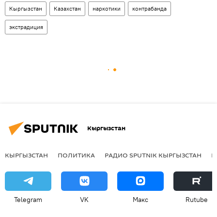
Кыргызстан
Казахстан
наркотики
контрабанда
экстрадиция
Кыргызстан
КЫРГЫЗСТАН
ПОЛИТИКА
РАДИО SPUTNIK КЫРГЫЗСТАН
Р
Telegram
VK
Макс
Rutube