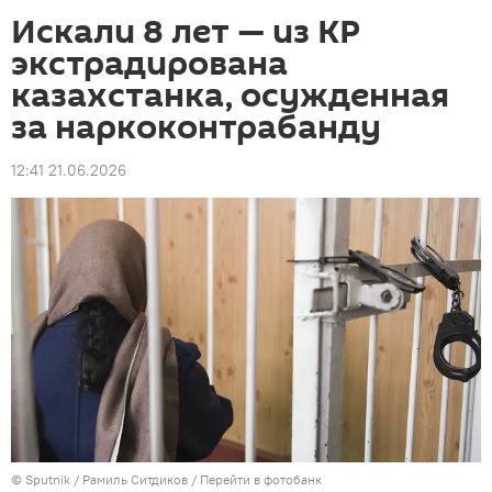
Искали 8 лет — из КР
экстрадирована
казахстанка, осужденная
за наркоконтрабанду
12:41 21.06.2026
©
Sputnik
/ Рамиль Ситдиков
/
Перейти в фотобанк