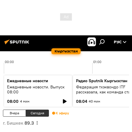
РУС
Кыргызстан
00:00
01:00
Ежедневные новости
Радио Sputnik Кыргызстан
Ежедневные новости. Выпуск
Федерация тхэквондо ITF
08:00
рассказала, как команда ста
жертвой мошенников
08:00
08:04
4 мин
40 мин
Вчера
Сегодня
К эфиру
г. Бишкек
89.3