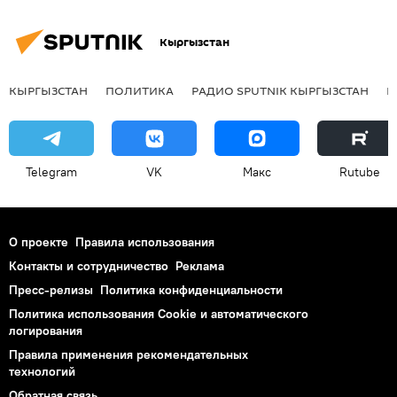
Кыргызстан
КЫРГЫЗСТАН
ПОЛИТИКА
РАДИО SPUTNIK КЫРГЫЗСТАН
Р
Telegram
VK
Макс
Rutube
О проекте
Правила использования
Контакты и сотрудничество
Реклама
Пресс-релизы
Политика конфиденциальности
Политика использования Cookie и автоматического
логирования
Правила применения рекомендательных
технологий
Обратная связь