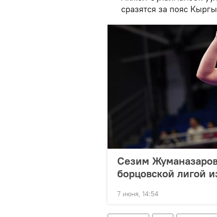
сразятся за пояс Кырг
Сезим Жуманазарова
борцовской лигой 
7 июня, 14:54