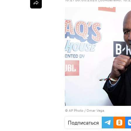
©
AP Photo
/ Omar Vega
Подписаться