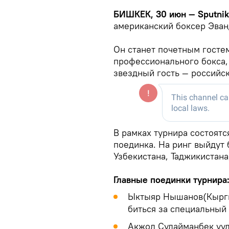
БИШКЕК, 30 июн — Sputni
американский боксер Эва
Он станет почетным госте
профессионального бокса,
звездный гость — российс
В рамках турнира состоятс
поединка. На ринг выйдут 
Узбекистана, Таджикистана,
Главные поединки турнира
Ыктыяр Нышанов(Кыргыз
биться за специальный
Акжол Сулайманбек уул