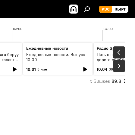
РУС
КЫРГ
03:00
04:00
Ежедневные новости
Радио Sputnik Кыр
ага берүү
Ежедневные новости. Выпуск
Пять ошибок котор
 талаптар
10:00
дорого обойтись п
жилья
10:01
10:04
3 мин
39 мин
г. Бишкек
89.3