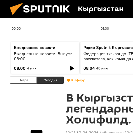
Кыргызстан
00:00
01:00
Ежедневные новости
Радио Sputnik Кыргызста
Ежедневные новости. Выпуск
Федерация тхэквондо IT
08:00
рассказала, как команда 
жертвой мошенников
08:00
08:04
4 мин
40 мин
Вчера
Сегодня
К эфиру
В Кыргызс
легендарн
Холифилд.
10:21 30.06.2026
(обновлено:
10: