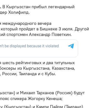
k.
В Кыргызстан прибыл легендарный
ндер Холифилд.
м международного вечера
 который пройдет в Бишкеке 3 июля. Другой
кий спортсмен Александр Поветкин.
я шесть рейтинговых и два титульных
боксеры из Кыргызстана, Казахстана,
 России, Таиланда и с Кубы.
:
стан) и Михаил Тарханов (Россия) будут
 пояс спикера Жогорку Кенеша;
у (Кыргызстан) и Кампи Пайом (Таиланд)