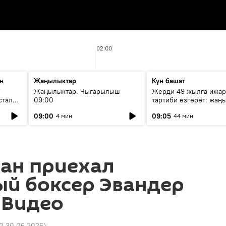
02:00
н
Жаңылыктар
Күн башат
F
Жаңылыктар. Чыгарылыш
Жерди 49 жылга ижар
стала
09:00
тартиби өзгөрөт: жаңы
эмнени көздөйт?
09:00
09:05
4 мин
44 мин
тан приехал
ый боксер Эвандер
 Видео
22 30.06.2026
)