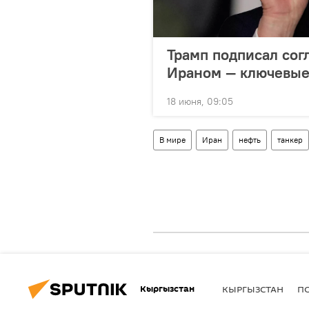
Трамп подписал со
Ираном — ключевые
18 июня, 09:05
В мире
Иран
нефть
танкер
Кыргызстан
КЫРГЫЗСТАН
П