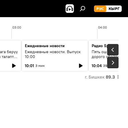
РУС
КЫРГ
03:00
04:00
Ежедневные новости
Радио Sputnik Кыр
ага берүү
Ежедневные новости. Выпуск
Пять ошибок котор
 талаптар
10:00
дорого обойтись п
жилья
10:01
10:04
3 мин
39 мин
г. Бишкек
89.3