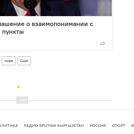
глашение о взаимопонимании с
 пункты
море
США
ОЛИТИКА
РАДИО SPUTNIK КЫРГЫЗСТАН
РОССИЯ
СПОРТ