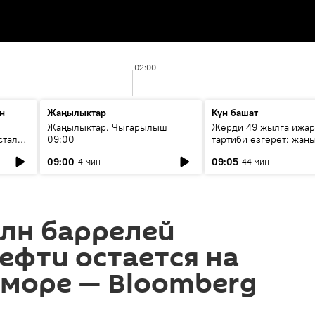
02:00
н
Жаңылыктар
Күн башат
F
Жаңылыктар. Чыгарылыш
Жерди 49 жылга ижар
стала
09:00
тартиби өзгөрөт: жаңы
эмнени көздөйт?
09:00
09:05
4 мин
44 мин
млн баррелей
ефти остается на
 море — Bloomberg