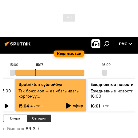
РУС
Кыргызстан
15:00
15:17
16:00
Sputnikteн сүйлөйбүз
Ежедневные новости
15:00
Так божомол — өз убагындагы
Ежедневные новости. 
коргонуу:
16:00
гидрометеорологиялык кызмат
эфир
15:04
16:01
45 мин
3 мин
кантип өркүндөтүлүүдө
Вчера
Сегодня
г. Бишкек
89.3