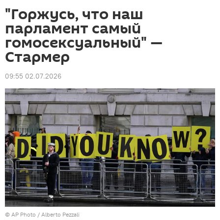
"Горжусь, что наш
парламент самый
гомосексуальный" —
Стармер
09:55 02.07.2026
©
AP Photo
/ Alberto Pezzali