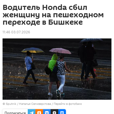
Водитель Honda сбил
женщину на пешеходном
переходе в Бишкеке
11:46 03.07.2026
©
Sputnik
/ Наталья Селиверстова
/
Перейти в фотобанк
Подписаться