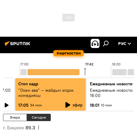
РУС
Кыргызстан
17:00
17:42
18:00
Стоп кадр
Ежедневные новости
17:00
"Окен ава" — жайдын элдик
Ежедневные новости. 
комедиясы
18:00
эфир
17:05
18:01
34 мин
10 мин
Вчера
Сегодня
г. Бишкек
89.3