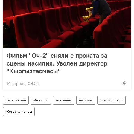
Фильм "Оч-2" сняли с проката за
сцены насилия. Уволен директор
"Кыргызтасмасы"
14 апреля, 09:54
Кыргызстан
убийство
женщины
насилие
законопроект
Жогорку Кенеш