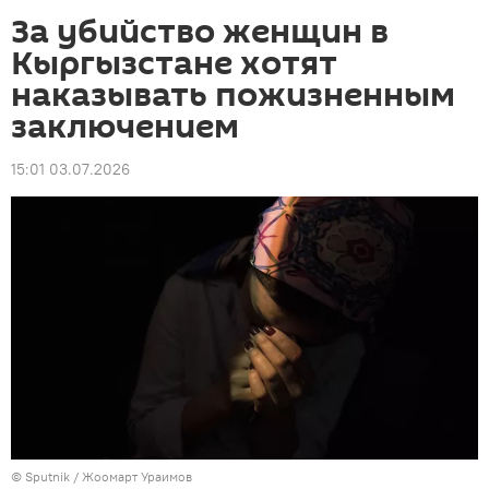
За убийство женщин в
Кыргызстане хотят
наказывать пожизненным
заключением
15:01 03.07.2026
©
Sputnik
/ Жоомарт Ураимов