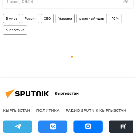
1 июля, 09:24
В мире
Россия
СВО
Украина
ракетный удар
ГСМ
энергетика
Кыргызстан
КЫРГЫЗСТАН
ПОЛИТИКА
РАДИО SPUTNIK КЫРГЫЗСТАН
Р