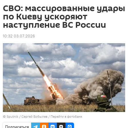
СВО: массированные удары
по Киеву ускоряют
наступление ВС России
10:32 03.07.2026
©
Sputnik
/ Сергей Бобылев
/
Перейти в фотобанк
Подписаться